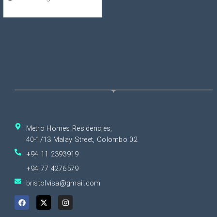
Metro Homes Residencies,
40-1/13 Malay Street, Colombo 02
+94 11 2393919
+94 77 4276579
bristolvisa@gmail.com
F
X
I
a
-
n
c
t
s
e
w
t