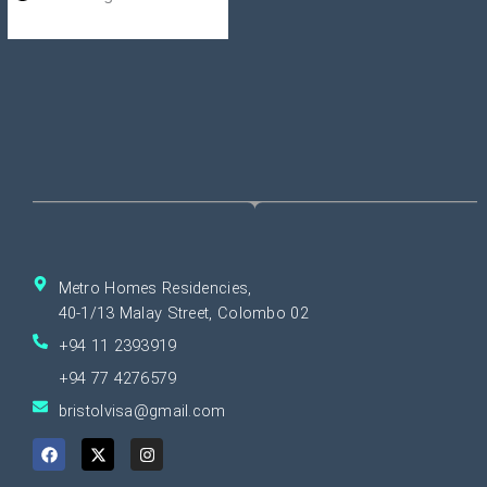
Metro Homes Residencies,
40-1/13 Malay Street, Colombo 02
+94 11 2393919
+94 77 4276579
bristolvisa@gmail.com
F
X
I
a
-
n
c
t
s
e
w
t